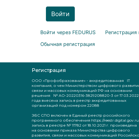
Войти
Войти через FEDURUS
Регистрация 
Обычная регистрация
Регистрация
ООО «Профобразование» - аккредитованная IT
компания, о чем Министерством цифрового развити
связи и массовых коммуникаций РФ на основании
решения № АО-20220316-3829208820-3 от 17.03.2022
года внесена запись в реестр аккредитованных
организаций под номером 22088
ЭБС СПО включен в Единый реестр российского
программного обеспечения https://reestr.digital.gov.ru
запись в реестре № 11782 от 18.10.2021 г. произведен
на основании приказа Министерства цифрового
развития, связи и массовых коммуникаций Российск