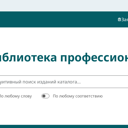
За
иблиотека профессио
По любому слову
По любому соответствию