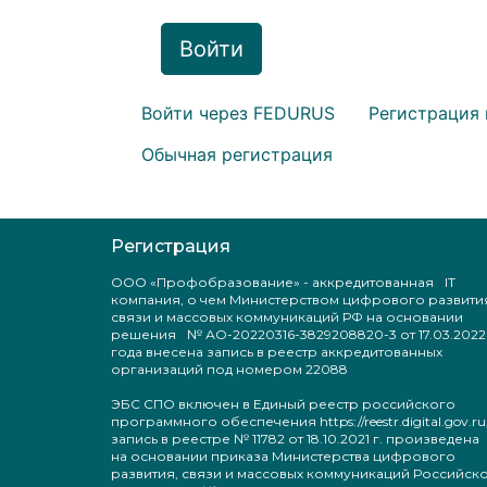
Войти
Войти через FEDURUS
Регистрация 
Обычная регистрация
Регистрация
ООО «Профобразование» - аккредитованная IT
компания, о чем Министерством цифрового развити
связи и массовых коммуникаций РФ на основании
решения № АО-20220316-3829208820-3 от 17.03.2022
года внесена запись в реестр аккредитованных
организаций под номером 22088
ЭБС СПО включен в Единый реестр российского
программного обеспечения https://reestr.digital.gov.ru
запись в реестре № 11782 от 18.10.2021 г. произведен
на основании приказа Министерства цифрового
развития, связи и массовых коммуникаций Российск