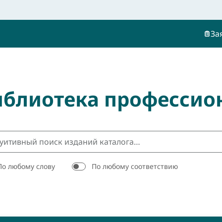
За
иблиотека профессио
По любому слову
По любому соответствию