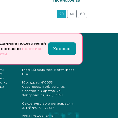
TECHNOLOGIES
20
40
60
Инфо:
данные посетителей
 согласно
политике
Хорошо
 обработку
Учредитель: Общество с
ых
ограниченной
сти
ответственностью
«Профобразование»
ти
Главный редактор: Богатырева
те
Е. А.
ых
отку
Юр. адрес: 410033,
ых
Саратовская область, г.о.
Саратов, г. Саратов, Ул
Хабаровская, д.25, кв 159
Свидетельство о регистрации:
ЭЛ № ФС 77 - 77627
1126455002520
ОГРН: