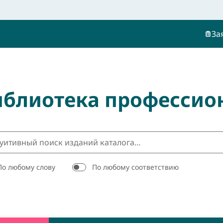
За
иблиотека профессио
По любому слову
По любому соответствию