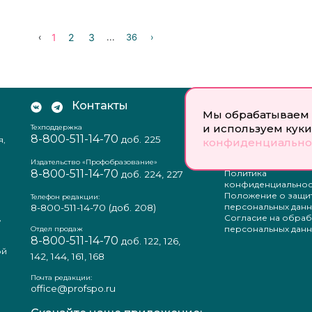
1
2
3
‹
...
36
›
Контакты
Документы:
Мы обрабатываем 
и используем куки
Техподдержка
Отзыв согласия на
8-800-511-14-70
доб. 225
я,
персональных данн
конфиденциально
Пользовательское
соглашение
Издательство «Профобразование»
8-800-511-14-70
Политика
доб. 224, 227
конфиденциальнос
Положение о защи
Телефон редакции:
персональных данн
8-800-511-14-70
(доб. 208)
,
Согласие на обраб
а
персональных данн
Отдел продаж
8-800-511-14-70
доб. 122, 126,
ой
142, 144, 161, 168
Почта редакции:
office@profspo.ru