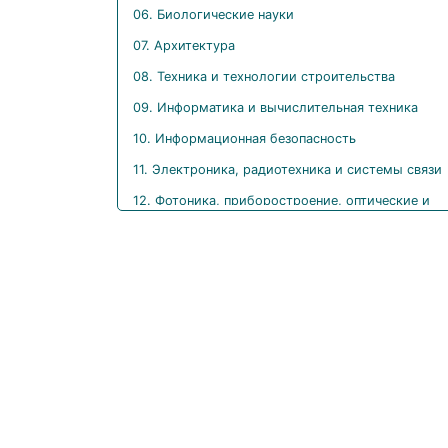
06. Биологические науки
07. Архитектура
08. Техника и технологии строительства
09. Информатика и вычислительная техника
10. Информационная безопасность
11. Электроника, радиотехника и системы связи
12. Фотоника, приборостроение, оптические и
биотехнические системы и технологии
13. Электро- и теплоэнергетика
14. Ядерная энергетика и технологии
15. Машиностроение
16. Физико-технические науки и технологии
17. Оружие и системы вооружения
18. Химические технологии
19. Промышленная экология и биотехнологии