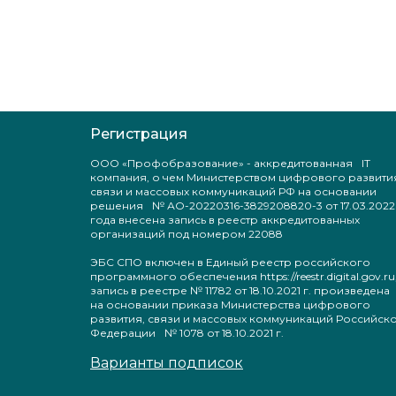
Регистрация
ООО «Профобразование» - аккредитованная IT
компания, о чем Министерством цифрового развити
связи и массовых коммуникаций РФ на основании
решения № АО-20220316-3829208820-3 от 17.03.2022
года внесена запись в реестр аккредитованных
организаций под номером 22088
ЭБС СПО включен в Единый реестр российского
программного обеспечения https://reestr.digital.gov.ru
запись в реестре № 11782 от 18.10.2021 г. произведен
на основании приказа Министерства цифрового
развития, связи и массовых коммуникаций Российск
Федерации № 1078 от 18.10.2021 г.
Варианты подписок