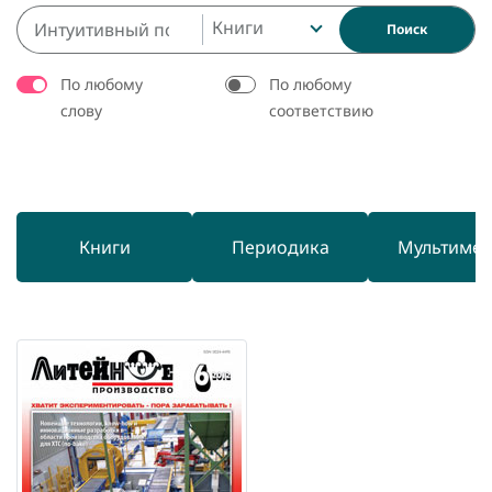
Книги
Поиск
По любому
По любому
слову
соответствию
Книги
Периодика
Мультиме