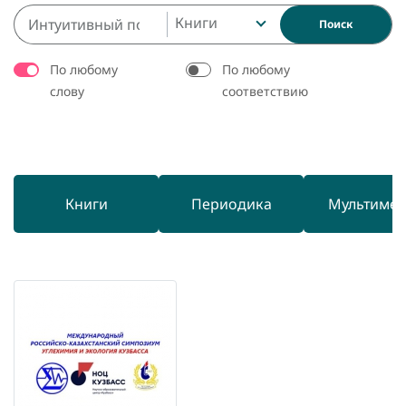
Книги
Поиск
По любому
По любому
слову
соответствию
Книги
Периодика
Мультиме