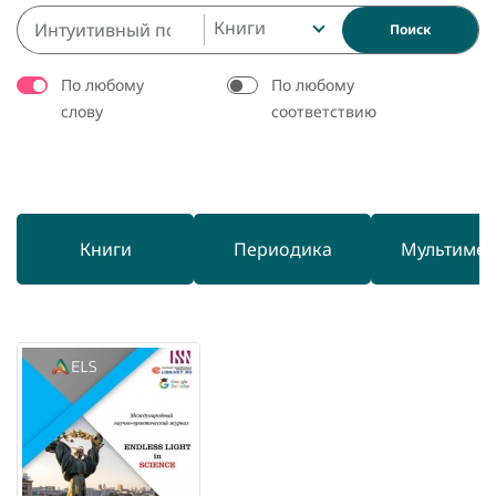
Книги
Поиск
По любому
По любому
слову
соответствию
Книги
Периодика
Мультиме