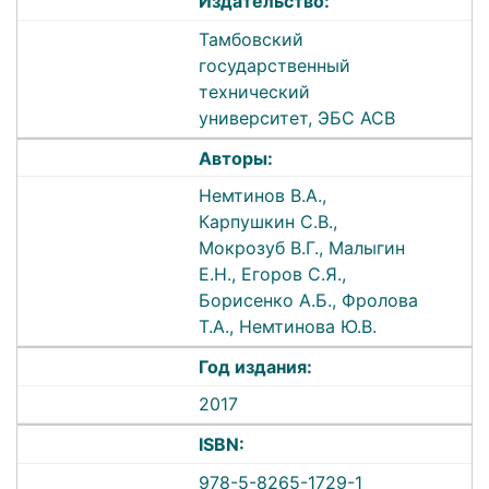
Издательство:
Тамбовский
государственный
технический
университет, ЭБС АСВ
Авторы:
Немтинов В.А.,
Карпушкин С.В.,
Мокрозуб В.Г., Малыгин
Е.Н., Егоров С.Я.,
Борисенко А.Б., Фролова
Т.А., Немтинова Ю.В.
Год издания:
2017
ISBN:
978-5-8265-1729-1