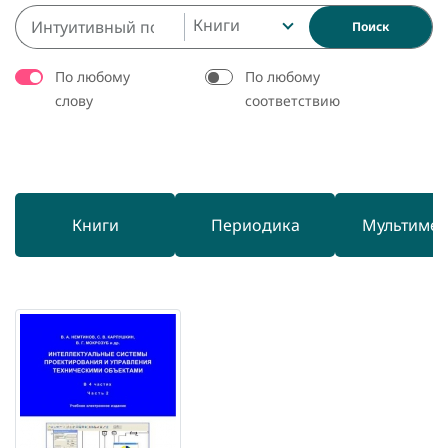
Книги
Поиск
По любому
По любому
слову
соответствию
Книги
Периодика
Мультиме