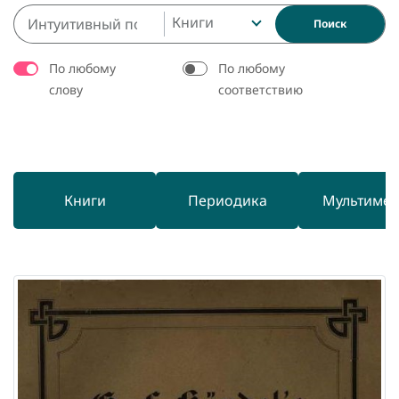
Книги
Поиск
По любому
По любому
слову
соответствию
Книги
Периодика
Мультиме