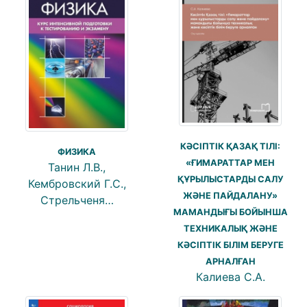
КӘСІПТІК ҚАЗАҚ ТІЛІ:
ФИЗИКА
«ҒИМАРАТТАР МЕН
Танин Л.В.,
ҚҰРЫЛЫСТАРДЫ САЛУ
Кембровский Г.С.,
ЖӘНЕ ПАЙДАЛАНУ»
Стрельченя…
МАМАНДЫҒЫ БОЙЫНША
ТЕХНИКАЛЫҚ ЖӘНЕ
КӘСІПТІК БІЛІМ БЕРУГЕ
АРНАЛҒАН
Калиева С.А.