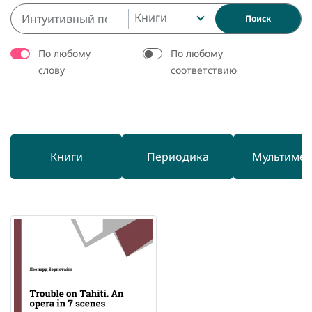
Книги
Поиск
По любому
По любому
слову
соответствию
Книги
Периодика
Мультиме