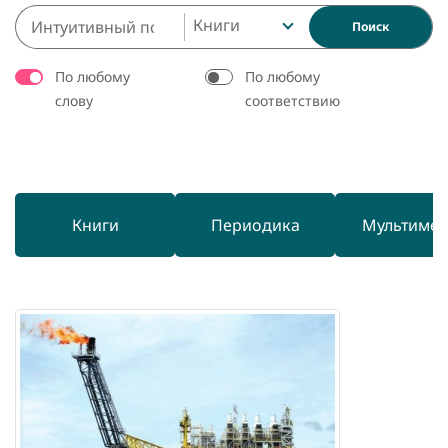
Книги
Поиск
По любому
По любому
слову
соответствию
Книги
Периодика
Мультиме