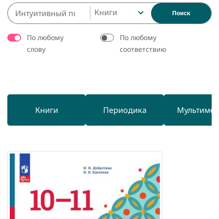
Книги
Поиск
По любому
По любому
слову
соответствию
Книги
Периодика
Мультиме