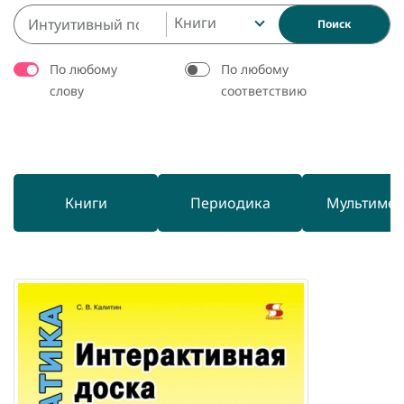
Книги
Поиск
По любому
По любому
слову
соответствию
Книги
Периодика
Мультиме