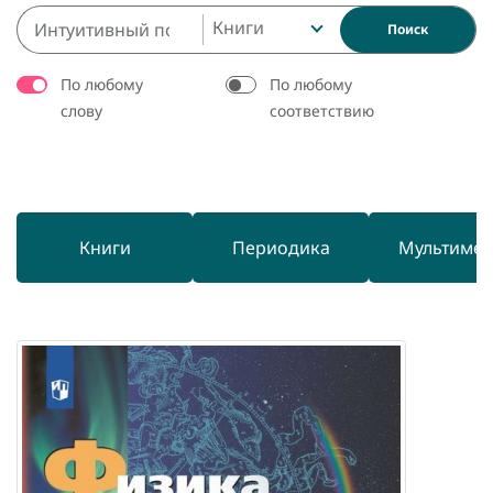
Книги
Поиск
По любому
По любому
слову
соответствию
Книги
Периодика
Мультиме