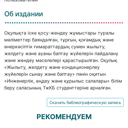
Об издании
Оқулықта іске қосу-жөндеу жұмыстары туралы
мәліметтер баяндалған, тұрғын, қоғамдық және
өнеркәсіптік ғимараттардың сумен жылыту,
желдету және ауаны баптау жүйелерін пайдалану
және жөндеу мәселелері қарастырылған. Оқулық
«Жылыту, желдету және кондиционерлеу
жүйелерін сынау және баптау» пәнін оқитын
«Инженерлік, өңдеу және құрылыс салалары» білім
беру саласының ТжКБ студенттеріне арналған.
Скачать библиографическую запись
РЕКОМЕНДУЕМ