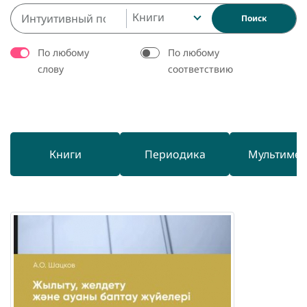
Книги
Поиск
По любому
По любому
слову
соответствию
Книги
Периодика
Мультиме