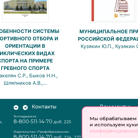
ОБЕННОСТИ СИСТЕМЫ
МУНИЦИПАЛЬНОЕ ПР
ОРТИВНОГО ОТБОРА И
РОССИЙСКОЙ ФЕДЕРА
ОРИЕНТАЦИИ В
Кузякин Ю.П., Кузякин С
ИКЛИЧЕСКИХ ВИДАХ
СПОРТА НА ПРИМЕРЕ
ГРЕБНОГО СПОРТА
акелян С.Р., Быков Н.Н.,
Шляпников А.В.,…
Контакты
Документы:
Техподдержка
Отзыв согласия на
Мы обрабатываем 
8-800-511-14-70
доб. 225
я,
персональных данн
и используем куки
Пользовательское
конфиденциально
соглашение
Издательство «Профобразование»
8-800-511-14-70
Политика
доб. 224, 227