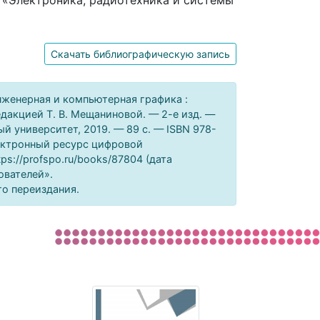
 «Электроника, радиотехника и системы
Скачать библиографическую запись
нженерная и компьютерная графика :
редакцией Т. В. Мещаниновой. — 2-е изд. —
й университет, 2019. — 89 c. — ISBN 978-
лектронный ресурс цифровой
ps://profspo.ru/books/87804 (дата
ователей».
го переиздания.