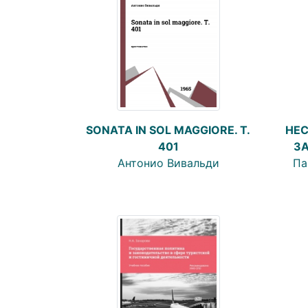
SONATA IN SOL MAGGIORE. T.
НЕ
401
З
Антонио Вивальди
Па