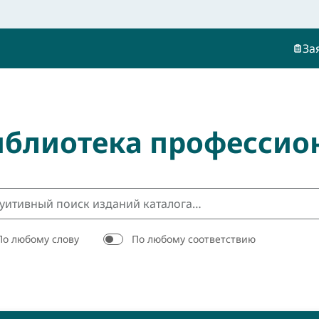
За
иблиотека профессио
По любому слову
По любому соответствию