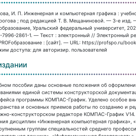
ова, И. П. Инженерная и компьютерная графика : учебно
рогова ; под редакцией Т. В. Мещаниновой. — 3-е изд. 
бразование, Уральский федеральный университет, 2024
-7996-2861-1. — Текст : электронный // Электронный 
ROFобразование : [сайт]. — URL: https://profspo.ru/boo
им доступа: для авторизир. пользователей
издании
бном пособии даны основные положения об оформлении
ованиями единой системы конструкторской документа
фейса программы КОМПАС-График. Уделено особое вн
ранства и основных приемов работы по созданию и ре
жно-конструкторском редакторе КОМПАС-График V14. 
ния дисциплин «Инженерная компьютерная графика», 
рупненным группам специальностей среднего професс