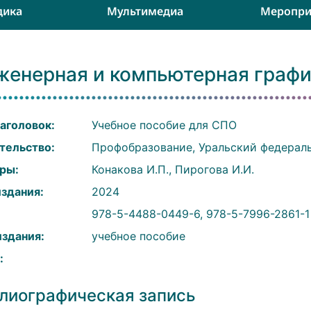
дика
Мультимедиа
Меропри
женерная и компьютерная граф
аголовок:
Учебное пособие для СПО
тельство:
Профобразование, Уральский федерал
ры:
Конакова И.П., Пирогова И.И.
издания:
2024
:
978-5-4488-0449-6, 978-5-7996-2861-1
издания:
учебное пособие
:
лиографическая запись