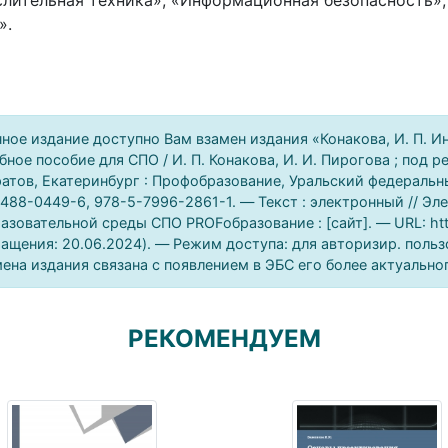
лительная техника», «Информационная безопасность»,
».
ное издание доступно Вам взамен издания «Конакова, И. П. И
бное пособие для СПО / И. П. Конакова, И. И. Пирогова ; под 
атов, Екатеринбург : Профобразование, Уральский федеральны
488-0449-6, 978-5-7996-2861-1. — Текст : электронный // Э
азовательной среды СПО PROFобразование : [сайт]. — URL: htt
ащения: 20.06.2024). — Режим доступа: для авторизир. польз
ена издания связана с появлением в ЭБС его более актуально
РЕКОМЕНДУЕМ