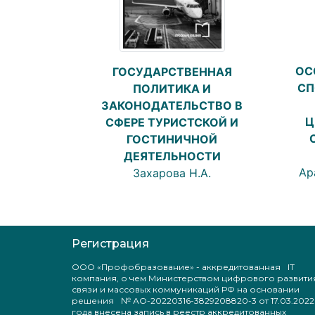
ОС
ГОСУДАРСТВЕННАЯ
СП
ПОЛИТИКА И
ЗАКОНОДАТЕЛЬСТВО В
Ц
СФЕРЕ ТУРИСТСКОЙ И
ГОСТИНИЧНОЙ
ДЕЯТЕЛЬНОСТИ
Ар
Захарова Н.А.
Регистрация
ООО «Профобразование» - аккредитованная IT
компания, о чем Министерством цифрового развити
связи и массовых коммуникаций РФ на основании
решения № АО-20220316-3829208820-3 от 17.03.2022
года внесена запись в реестр аккредитованных