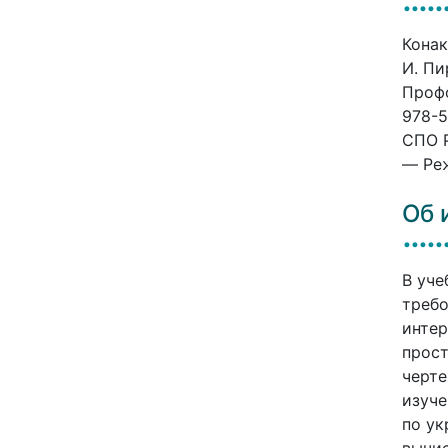
Конак
И. Пи
Профо
978-5
СПО P
— Реж
Об 
В уче
треб
интер
прост
черте
изуче
по ук