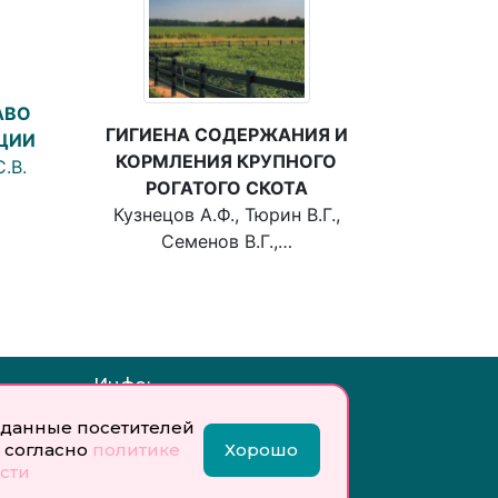
АВО
ГИГИЕНА СОДЕРЖАНИЯ И
ЦИИ
КОРМЛЕНИЯ КРУПНОГО
.В.
РОГАТОГО СКОТА
Кузнецов А.Ф., Тюрин В.Г.,
Семенов В.Г.,…
Инфо:
 обработку
Учредитель: Общество с
данные посетителей
ых
ограниченной
 согласно
политике
Хорошо
ответственностью
сти
«Профобразование»