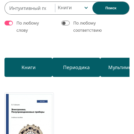
Книги
Поиск
По любому
По любому
слову
соответствию
Книги
Периодика
Мультиме