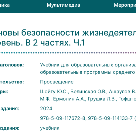
дика
Мультимедиа
Меропри
новы безопасности жизнедеятел
вень. В 2 частях. Ч.1
аголовок:
Учебник для образовательных организ
образовательные программы среднего
тельство:
Просвещение
ры:
Шойгу Ю.С., Белинская О.В., Ащаулов В
М.Ф., Ермолин А.А., Грушка Л.В., Гофште
издания:
2024
:
978-5-09-117672-8, 978-5-09-114133-7 (
издания:
учебник