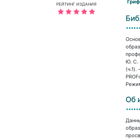
Гриф
РЕЙТИНГ ИЗДАНИЯ
Биб
Основ
образ
профе
Ю. С.
(ч.1)
PROFо
Режим
Об 
Данны
образ
просв