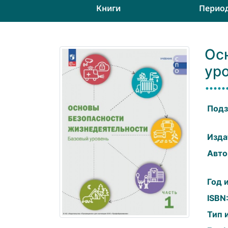
Книги
Перио
Ос
уро
Подз
Изда
Авто
Год 
ISBN
Тип 