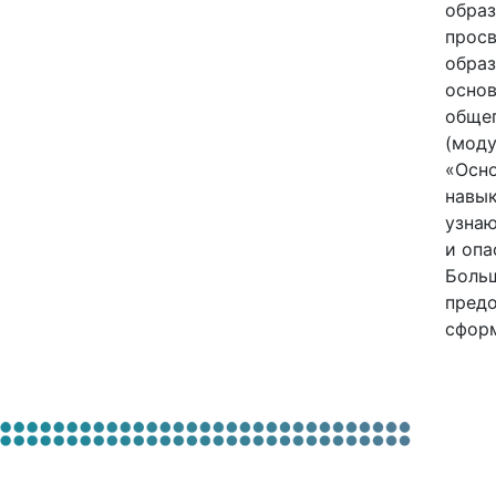
образ
просв
образ
основ
общег
(моду
«Осно
навык
узнаю
и опа
Больш
предо
сформ