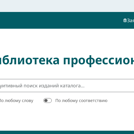
За
иблиотека профессио
По любому слову
По любому соответствию