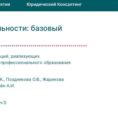
ятия
Юридический Консалтинг
ьности: базовый
аций, реализующих
 профессионального образования
.К., Позднякова О.В., Жарикова
йн А.И.
ч.1)