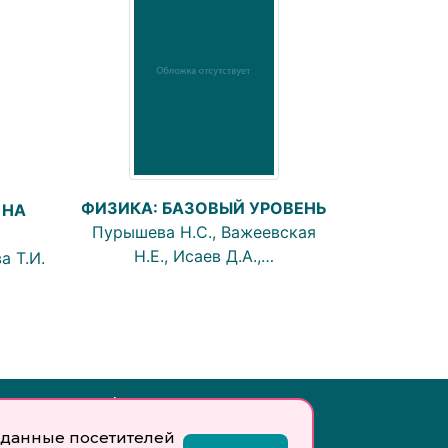
ФИЗИКА: БАЗОВЫЙ УРОВЕНЬ
 НА
Пурышева Н.С., Важеевская
Н.Е., Исаев Д.А.,…
а Т.И.
Инфо:
данные посетителей
 обработку
Учредитель: Общество с