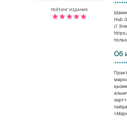
РЕЙТИНГ ИЗДАНИЯ
Шамис
Hub (
// Эл
https
польз
Об 
Практ
марке
қызме
алынғ
зертт
пайда
«Марк