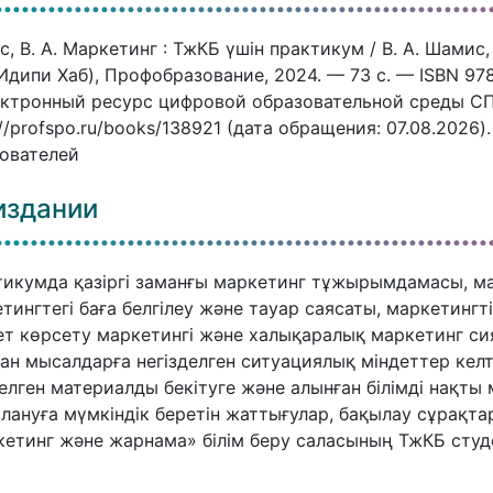
, В. А. Маркетинг : ТжКБ үшін практикум / В. А. Шамис,
Идипи Хаб), Профобразование, 2024. — 73 c. — ISBN 97
ектронный ресурс цифровой образовательной среды СПО
://profspo.ru/books/138921 (дата обращения: 07.08.2026
ователей
издании
икумда қазіргі заманғы маркетинг тұжырымдамасы, мар
тингтегі баға белгілеу және тауар саясаты, маркетингт
т көрсету маркетингі және халықаралық маркетинг с
ан мысалдарға негізделген ситуациялық міндеттер кел
елген материалды бекітуге және алынған білімді нақты
лануға мүмкіндік беретін жаттығулар, бақылау сұрақта
етинг және жарнама» білім беру саласының ТжКБ студ