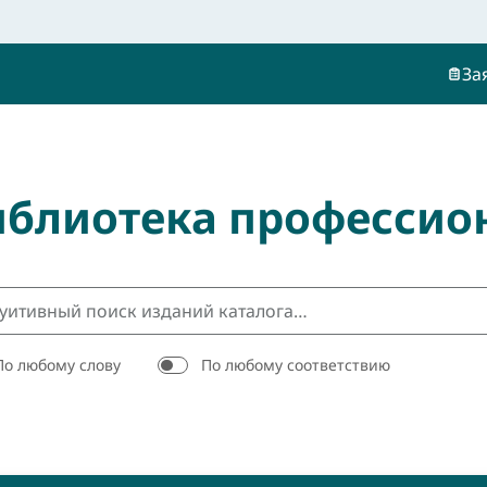
За
иблиотека профессио
По любому слову
По любому соответствию