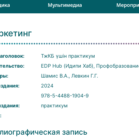
дика
Мультимедиа
Меропри
ркетинг
аголовок:
ТжКБ үшін практикум
тельство:
EDP Hub (Идипи Хаб), Профобразовани
ры:
Шамис В.А., Левкин Г.Г.
издания:
2024
:
978-5-4488-1904-9
издания:
практикум
:
лиографическая запись