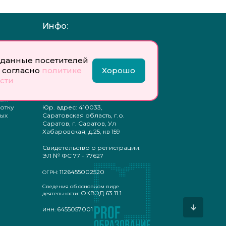
Инфо:
 обработку
Учредитель: Общество с
ых
ограниченной
ответственностью
данные посетителей
«Профобразование»
 согласно
политике
Хорошо
сти
ти
Главный редактор: Богатырева
те
Е. А.
ых
отку
Юр. адрес: 410033,
ых
Саратовская область, г.о.
Саратов, г. Саратов, Ул
Хабаровская, д.25, кв 159
Свидетельство о регистрации:
ЭЛ № ФС 77 - 77627
1126455002520
ОГРН:
Сведения об основном виде
ОКВЭД 63.11.1
деятельности:
↓
6455057001
ИНН: