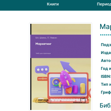
Книги
Перио
Ма
Подз
Изда
Авто
Год 
ISBN
Тип 
Гриф
Биб