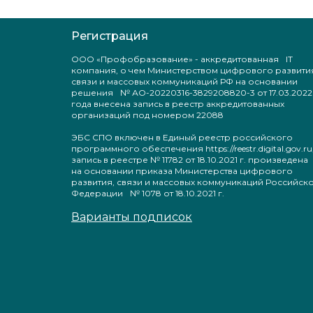
Регистрация
ООО «Профобразование» - аккредитованная IT
компания, о чем Министерством цифрового развити
связи и массовых коммуникаций РФ на основании
решения № АО-20220316-3829208820-3 от 17.03.2022
года внесена запись в реестр аккредитованных
организаций под номером 22088
ЭБС СПО включен в Единый реестр российского
программного обеспечения https://reestr.digital.gov.ru
запись в реестре № 11782 от 18.10.2021 г. произведен
на основании приказа Министерства цифрового
развития, связи и массовых коммуникаций Российск
Федерации № 1078 от 18.10.2021 г.
Варианты подписок