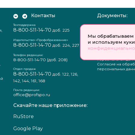
Контакты
Документы:
Техподдержка
Отзыв согласия на
8-800-511-14-70
доб. 225
я,
персональных данн
Пользовательское
Мы обрабатываем 
соглашение
Издательство «Профобразование»
и используем куки
8-800-511-14-70
Политика
доб. 224, 227
конфиденциально
конфиденциальнос
Положение о защи
Телефон редакции:
персональных данн
8-800-511-14-70
(доб. 208)
,
Согласие на обраб
а
персональных данн
Отдел продаж
8-800-511-14-70
доб. 122, 126,
ой
142, 144, 161, 168
Почта редакции:
office@profspo.ru
Скачайте наше приложение:
RuStore
Google Play