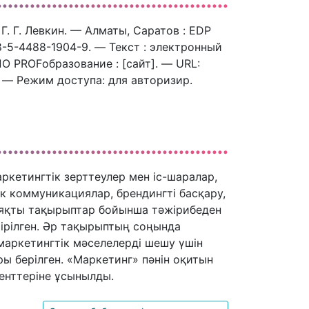
 Г. Г. Левкин. — Алматы, Саратов : EDP
8-5-4488-1904-9. — Текст : электронный
 PROFобразование : [сайт]. — URL:
). — Режим доступа: для авторизир.
кетингтік зерттеулер мен іс-шаралар,
ік коммуникациялар, брендингті басқару,
ияқты тақырыптар бойынша тәжірибеден
тірілген. Әр тақырыптың соңында
 маркетингтік мәселелерді шешу үшін
ры берілген. «Маркетинг» пәнін оқитын
енттеріне ұсынылды.