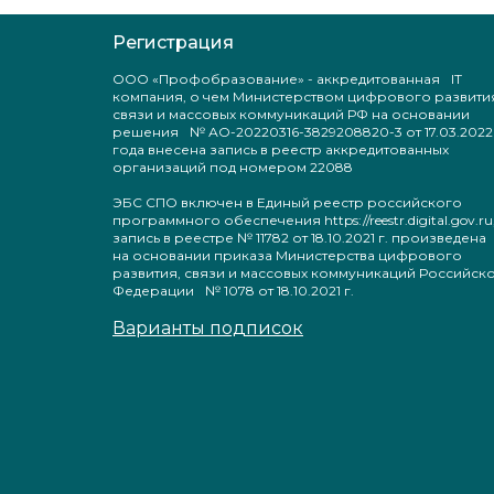
Регистрация
ООО «Профобразование» - аккредитованная IT
компания, о чем Министерством цифрового развити
связи и массовых коммуникаций РФ на основании
решения № АО-20220316-3829208820-3 от 17.03.2022
года внесена запись в реестр аккредитованных
организаций под номером 22088
ЭБС СПО включен в Единый реестр российского
программного обеспечения https://reestr.digital.gov.ru
запись в реестре № 11782 от 18.10.2021 г. произведен
на основании приказа Министерства цифрового
развития, связи и массовых коммуникаций Российск
Федерации № 1078 от 18.10.2021 г.
Варианты подписок