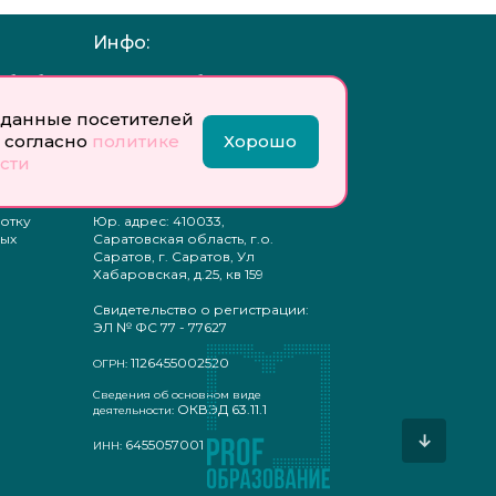
Инфо:
 обработку
Учредитель: Общество с
ых
ограниченной
ответственностью
данные посетителей
«Профобразование»
 согласно
политике
Хорошо
сти
ти
Главный редактор: Богатырева
те
Е. А.
ых
отку
Юр. адрес: 410033,
ых
Саратовская область, г.о.
Саратов, г. Саратов, Ул
Хабаровская, д.25, кв 159
Свидетельство о регистрации:
ЭЛ № ФС 77 - 77627
1126455002520
ОГРН:
Сведения об основном виде
ОКВЭД 63.11.1
деятельности:
↓
6455057001
ИНН: