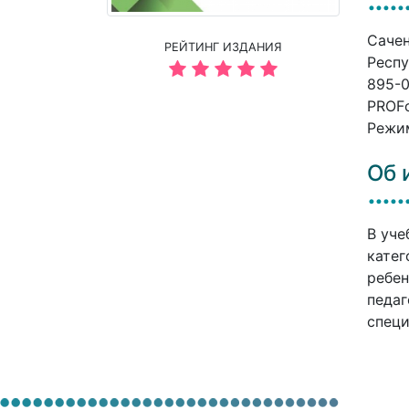
Сачен
РЕЙТИНГ ИЗДАНИЯ
Респу
895-0
PROFо
Режим
Об 
В уче
катег
ребен
педаг
специ