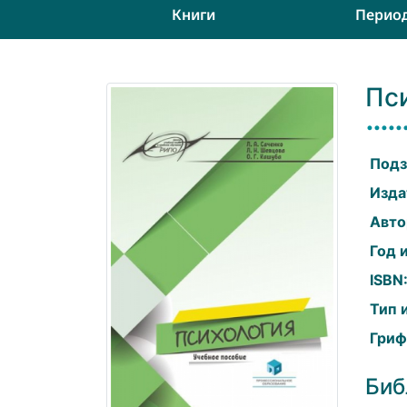
Книги
Перио
Пс
Подз
Изда
Авто
Год 
ISBN
Тип 
Гриф
Биб