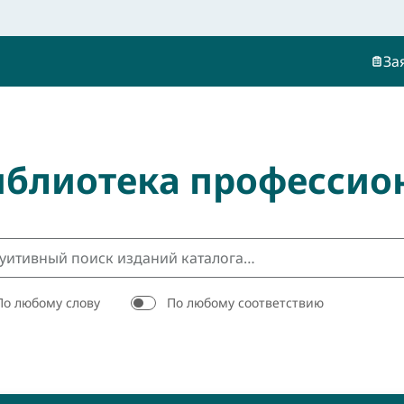
За
иблиотека профессио
По любому слову
По любому соответствию