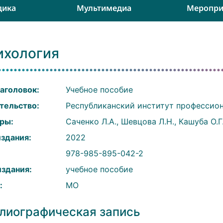
дика
Мультимедиа
Меропри
ихология
аголовок:
Учебное пособие
тельство:
Республиканский институт профессион
ры:
Саченко Л.А., Шевцова Л.Н., Кашуба О.Г
издания:
2022
:
978-985-895-042-2
издания:
учебное пособие
:
МО
лиографическая запись