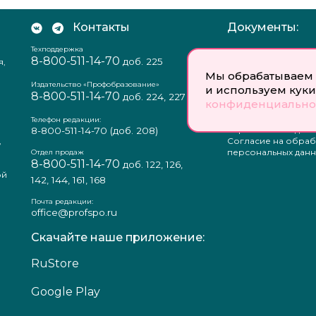
Контакты
Документы:
Техподдержка
Отзыв согласия на
8-800-511-14-70
доб. 225
я,
персональных данн
Пользовательское
Мы обрабатываем 
соглашение
Издательство «Профобразование»
и используем куки
8-800-511-14-70
Политика
доб. 224, 227
конфиденциально
конфиденциальнос
Положение о защи
Телефон редакции:
персональных данн
8-800-511-14-70
(доб. 208)
,
Согласие на обраб
а
персональных данн
Отдел продаж
8-800-511-14-70
доб. 122, 126,
ой
142, 144, 161, 168
Почта редакции:
office@profspo.ru
Скачайте наше приложение:
RuStore
Google Play