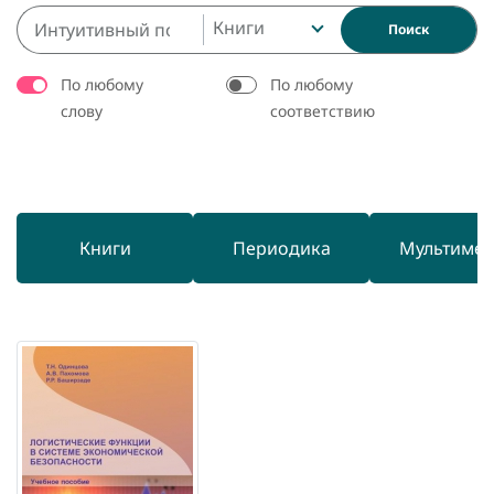
Книги
Поиск
По любому
По любому
слову
соответствию
Книги
Периодика
Мультиме