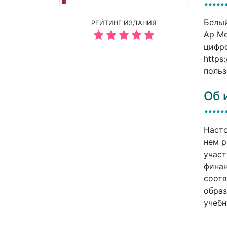
Белый
РЕЙТИНГ ИЗДАНИЯ
Ар Ме
цифро
https
польз
Об 
Насто
нем р
участ
финан
соотв
образ
учебн