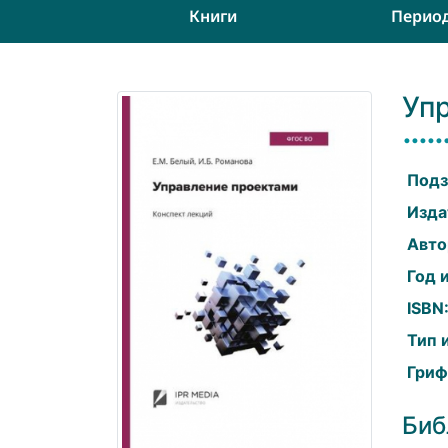
Книги
Перио
Уп
Подз
Изда
Авто
Год 
ISBN
Тип 
Гриф
Биб