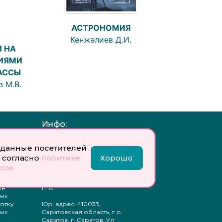
АСТРОНОМИЯ
Кенжәлиев Д.И.
 НА
НИЯМИ
ЛАССЫ
 М.В.
Инфо:
 обработку
Учредитель: Общество с
данные посетителей
ых
ограниченной
ответственностью
 согласно
политике
Хорошо
«Профобразование»
сти
ти
Главный редактор: Богатырева
те
Е. А.
ых
отку
Юр. адрес: 410033,
ых
Саратовская область, г.о.
Саратов, г. Саратов, Ул