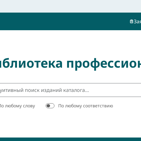
За
иблиотека профессио
По любому слову
По любому соответствию