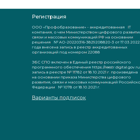
Регистрация
ООО «Профобразование» - аккредитованная IT
компания, о чем Министерством цифрового развити
связи и массовых коммуникаций РФ на основании
решения № АО-20220316-3829208820-3 от 17.03.2022
года внесена запись в реестр аккредитованных
организаций под номером 22088
ЭБС СПО включен в Единый реестр российского
программного обеспечения https://reestr.digital.gov.ru
запись в реестре № 11782 от 18.10.2021 г. произведен
на основании приказа Министерства цифрового
развития, связи и массовых коммуникаций Российск
Федерации № 1078 от 18.10.2021 г.
Варианты подписок