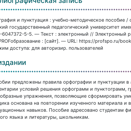
лиографическая запись
рафия и пунктуация : учебно-методическое пособие / со
кий государственный педагогический университет имени
-6047372-5-5. — Текст : электронный // Электронный
ROFобразование : [сайт]. — URL: https://profspo.ru/boo
им доступа: для авторизир. пользователей
издании
обии предложены правила орфографии и пунктуации в а
нтарии условий решения орфограмм и пунктограмм, г
образные упражнения, позволяющие сформировать уме
ика основана на повторении изученного материала и 
уационных навыков. Пособие адресовано студентам фи
ого языка и литературы, школьникам.