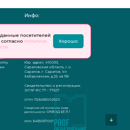
Инфо:
 обработку
Учредитель: Общество с
ых
ограниченной
ответственностью
данные посетителей
«Профобразование»
 согласно
политике
Хорошо
сти
ти
Главный редактор: Богатырева
те
Е. А.
ых
отку
Юр. адрес: 410033,
ых
Саратовская область, г.о.
Саратов, г. Саратов, Ул
Хабаровская, д.25, кв 159
Свидетельство о регистрации:
ЭЛ № ФС 77 - 77627
1126455002520
ОГРН:
Сведения об основном виде
ОКВЭД 63.11.1
деятельности:
↓
6455057001
ИНН: