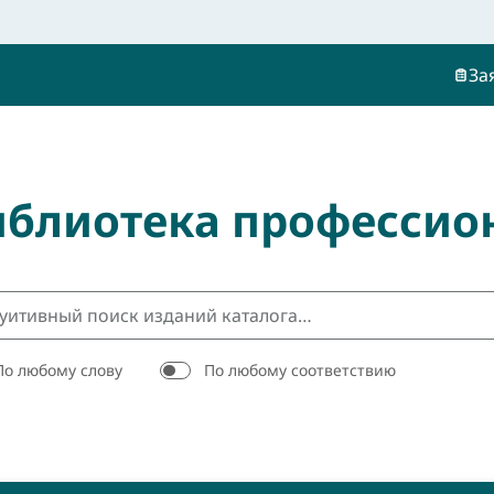
За
иблиотека профессио
По любому слову
По любому соответствию