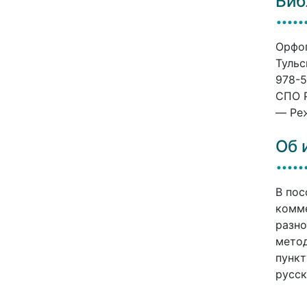
Биб
Орфог
Тульс
978-5
СПО P
— Реж
Об 
В пос
комме
разно
метод
пункт
русск