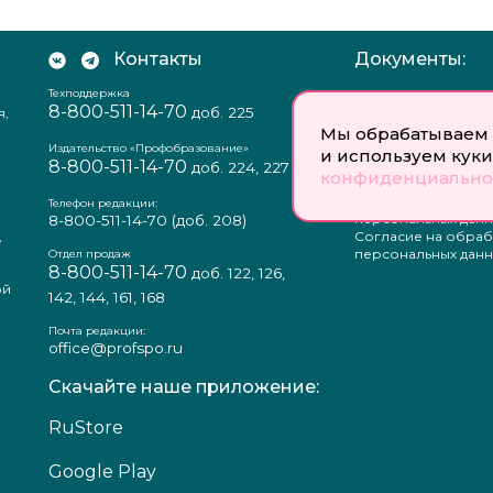
Контакты
Документы:
Техподдержка
Отзыв согласия на
8-800-511-14-70
доб. 225
я,
персональных данн
Пользовательское
Мы обрабатываем 
соглашение
Издательство «Профобразование»
и используем куки
8-800-511-14-70
Политика
доб. 224, 227
конфиденциально
конфиденциальнос
Положение о защи
Телефон редакции:
персональных данн
8-800-511-14-70
(доб. 208)
,
Согласие на обраб
а
персональных данн
Отдел продаж
8-800-511-14-70
доб. 122, 126,
ой
142, 144, 161, 168
Почта редакции:
office@profspo.ru
Скачайте наше приложение:
RuStore
Google Play