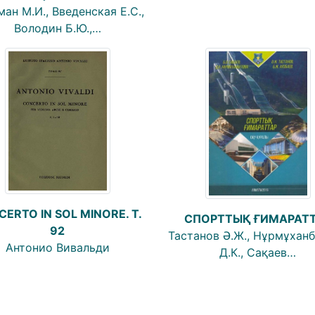
ан М.И., Введенская Е.С.,
Володин Б.Ю.,…
ERTO IN SOL MINORE. T.
СПОРТТЫҚ ҒИМАРАТ
92
Тастанов Ә.Ж., Нұрмұхан
Антонио Вивальди
Д.К., Сақаев…