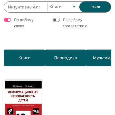
Книги
Поиск
По любому
По любому
слову
соответствию
Книги
Периодика
Мультиме