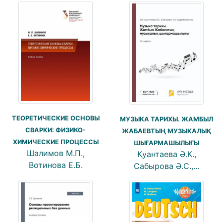
ТЕОРЕТИЧЕСКИЕ ОСНОВЫ
МУЗЫКА ТАРИХЫ. ЖАМБЫЛ
СВАРКИ: ФИЗИКО-
ЖАБАЕВТЫҢ МУЗЫКАЛЫҚ
ХИМИЧЕСКИЕ ПРОЦЕССЫ
ШЫҒАРМАШЫЛЫҒЫ
Шалимов М.П.,
Қуантаева Ә.К.,
Вотинова Е.Б.
Сабырова Ә.С.,…