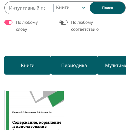
Книги
Поиск
По любому
По любому
слову
соответствию
Книги
Периодика
Мультиме