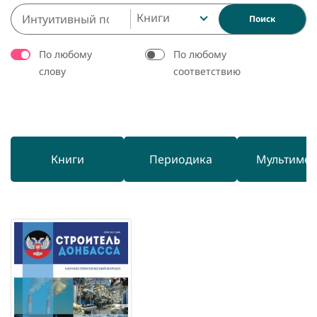
Книги
Поиск
По любому
По любому
слову
соответствию
Книги
Периодика
Мультиме