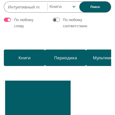
Книги
Поиск
По любому
По любому
слову
соответствию
Книги
Периодика
Мультиме