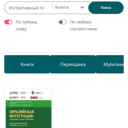
Книги
Поиск
По любому
По любому
слову
соответствию
Книги
Периодика
Мультиме