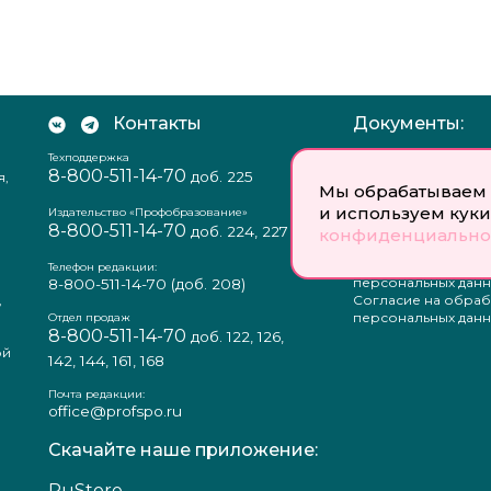
Контакты
Документы:
Техподдержка
Отзыв согласия на
8-800-511-14-70
доб. 225
я,
персональных данн
Мы обрабатываем 
Пользовательское
и используем куки
соглашение
Издательство «Профобразование»
8-800-511-14-70
Политика
доб. 224, 227
конфиденциально
конфиденциальнос
Положение о защи
Телефон редакции:
персональных данн
8-800-511-14-70
(доб. 208)
,
Согласие на обраб
а
персональных данн
Отдел продаж
8-800-511-14-70
доб. 122, 126,
ой
142, 144, 161, 168
Почта редакции:
office@profspo.ru
Скачайте наше приложение:
RuStore