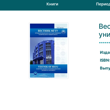
Книги
Перио
Ве
ун
Изда
ISBN
Выпу