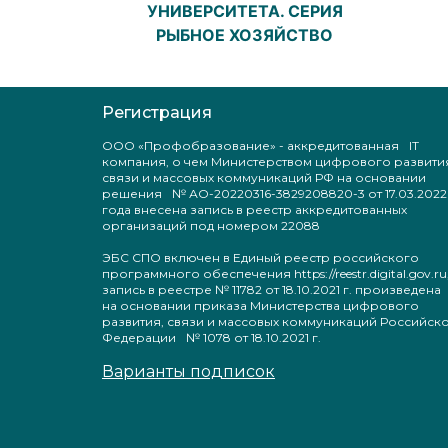
УНИВЕРСИТЕТА. СЕРИЯ
РЫБНОЕ ХОЗЯЙСТВО
Регистрация
ООО «Профобразование» - аккредитованная IT
компания, о чем Министерством цифрового развити
связи и массовых коммуникаций РФ на основании
решения № АО-20220316-3829208820-3 от 17.03.2022
года внесена запись в реестр аккредитованных
организаций под номером 22088
ЭБС СПО включен в Единый реестр российского
программного обеспечения https://reestr.digital.gov.ru
запись в реестре № 11782 от 18.10.2021 г. произведен
на основании приказа Министерства цифрового
развития, связи и массовых коммуникаций Российск
Федерации № 1078 от 18.10.2021 г.
Варианты подписок