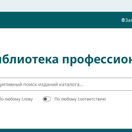
За
иблиотека профессио
По любому слову
По любому соответствию