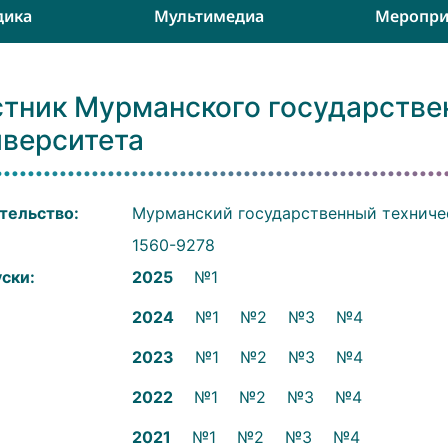
дика
Мультимедиа
Меропри
стник Мурманского государстве
иверситета
тельство:
Мурманский государственный техниче
:
1560-9278
ски:
2025
№1
2024
№1
№2
№3
№4
2023
№1
№2
№3
№4
2022
№1
№2
№3
№4
2021
№1
№2
№3
№4