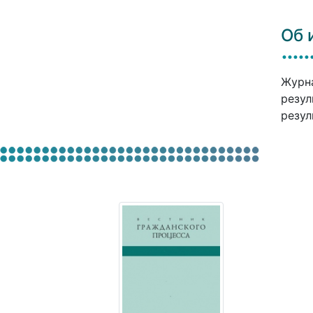
Об 
Журна
резул
резул