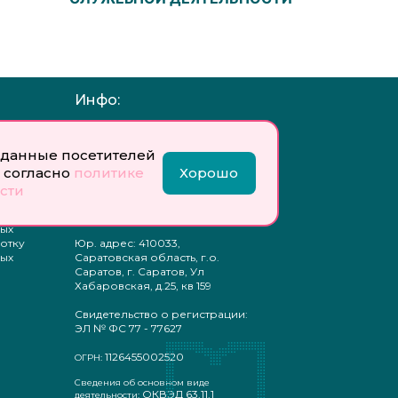
Инфо:
 обработку
Учредитель: Общество с
ых
ограниченной
данные посетителей
ответственностью
 согласно
политике
Хорошо
«Профобразование»
сти
ти
Главный редактор: Богатырева
те
Е. А.
ых
отку
Юр. адрес: 410033,
ых
Саратовская область, г.о.
Саратов, г. Саратов, Ул
Хабаровская, д.25, кв 159
Свидетельство о регистрации:
ЭЛ № ФС 77 - 77627
1126455002520
ОГРН:
Сведения об основном виде
ОКВЭД 63.11.1
деятельности: