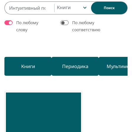
Книги
Поиск
По любому
По любому
слову
соответствию
Книги
Периодика
Мультиме