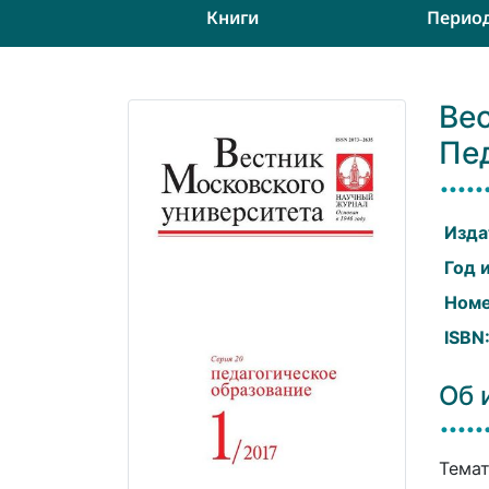
Книги
Перио
Вес
Пе
Изда
Год 
Номе
ISBN
Об 
Темат