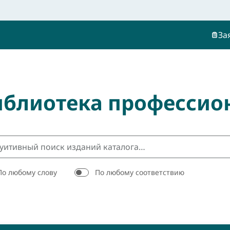
За
иблиотека профессио
По любому слову
По любому соответствию