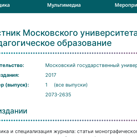
дика
Мультимедиа
Меропри
тник Московского университета
дагогическое образование
тельство:
Московский государственный универ
издания:
2017
р (выпуск):
1
(все выпуски)
:
2073-2635
издании
ика и специализация журнала: статьи монографическог