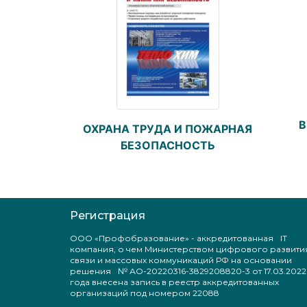
В
ОХРАНА ТРУДА И ПОЖАРНАЯ
БЕЗОПАСНОСТЬ
Регистрация
ООО «Профобразование» - аккредитованная IT
компания, о чем Министерством цифрового развити
связи и массовых коммуникаций РФ на основании
решения № АО-20220316-3829208820-3 от 17.03.2022
года внесена запись в реестр аккредитованных
организаций под номером 22088