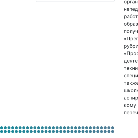
орган
непед
работ
образ
получ
«Преп
рубри
«Проф
деяте
техни
специ
также
школы
аспир
кому 
переч