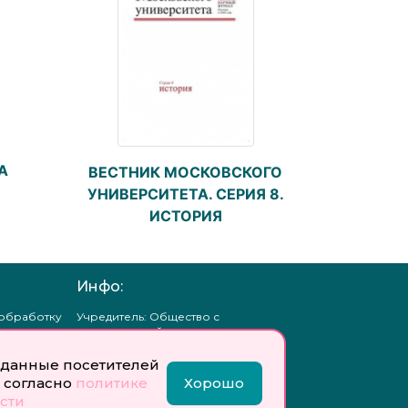
А
ВЕСТНИК МОСКОВСКОГО
УНИВЕРСИТЕТА. СЕРИЯ 8.
ИСТОРИЯ
Инфо:
 обработку
Учредитель: Общество с
ых
ограниченной
ответственностью
«Профобразование»
данные посетителей
 согласно
политике
Хорошо
ти
Главный редактор: Богатырева
сти
те
Е. А.