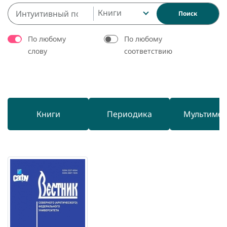
Книги
Поиск
По любому
По любому
слову
соответствию
Книги
Периодика
Мультиме