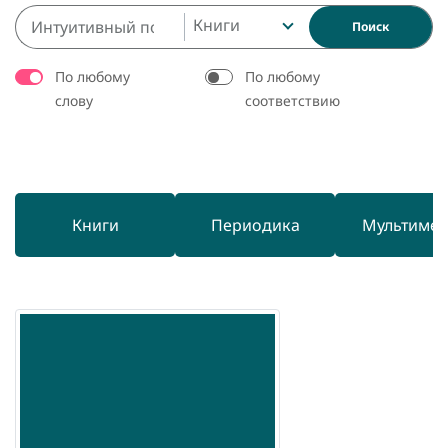
Книги
Поиск
По любому
По любому
слову
соответствию
Книги
Периодика
Мультиме