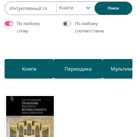
Книги
Поиск
По любому
По любому
слову
соответствию
Книги
Периодика
Мультиме