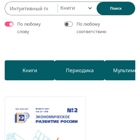
Книги
Поиск
По любому
По любому
слову
соответствию
Книги
Периодика
Мультиме