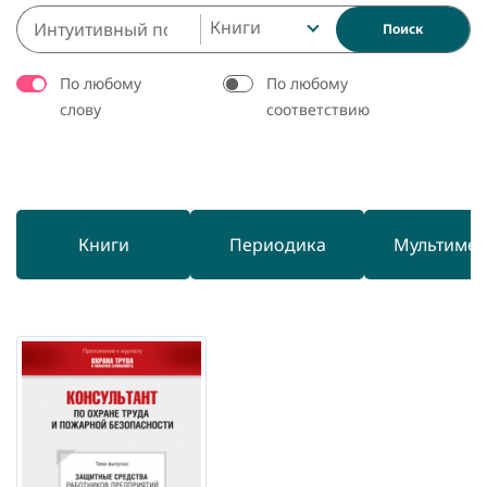
Книги
Поиск
По любому
По любому
слову
соответствию
Книги
Периодика
Мультиме