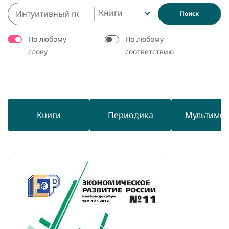
Книги
Поиск
По любому
По любому
слову
соответствию
Книги
Периодика
Мультиме