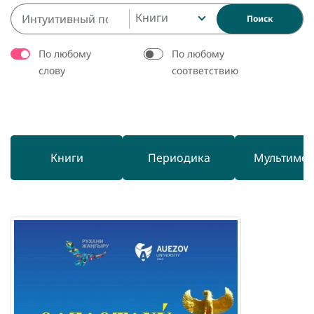
Книги
Поиск
По любому
По любому
слову
соответствию
Книги
Периодика
Мультиме