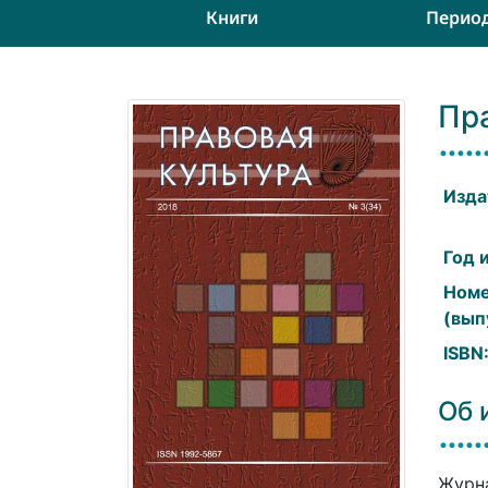
Книги
Перио
Пр
Изда
Год 
Ном
(вып
ISBN
Об 
Журна