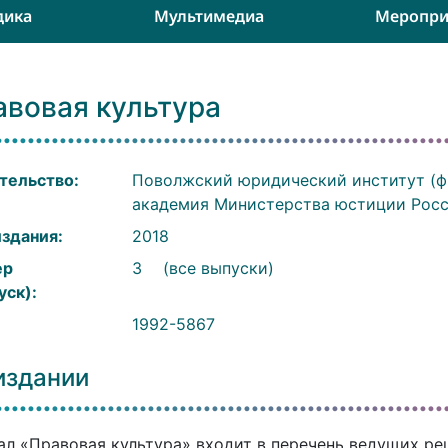
дика
Мультимедиа
Меропри
авовая культура
тельство:
Поволжский юридический институт (ф
академия Министерства юстиции Рос
издания:
2018
ер
3
(все выпуски)
уск):
:
1992-5867
издании
л «Правовая культура» входит в перечень ведущих р