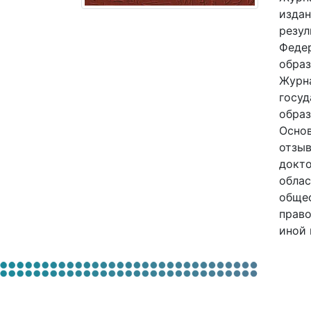
издан
резул
Федер
образ
Журна
госуд
образ
Основ
отзыв
докто
облас
общес
право
иной 