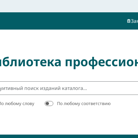
За
иблиотека профессио
По любому слову
По любому соответствию