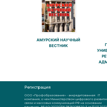
АМУРСКИЙ НАУЧНЫЙ
ВЕСТНИК
УНИ
РЕ
АДМ
Регистрация
ООО «Профобразование» - аккредитованная IT
компания, о чем Министерством цифрового развити
связи и массовых коммуникаций РФ на основании
решения № АО-20220316-3829208820-3 от 17.03.2022