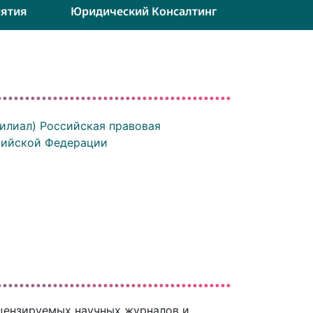
ятия
Юридический Консалтинг
илиал) Российская правовая
сийской Федерации
ецензируемых научных журналов и