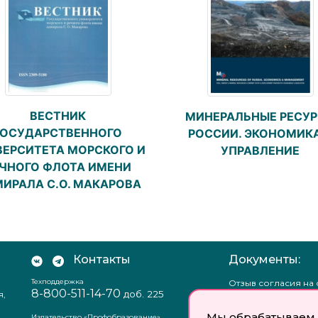
ВЕСТНИК
МИНЕРАЛЬНЫЕ РЕСУ
ГОСУДАРСТВЕННОГО
РОССИИ. ЭКОНОМИКА
ВЕРСИТЕТА МОРСКОГО И
УПРАВЛЕНИЕ
ЧНОГО ФЛОТА ИМЕНИ
ИРАЛА С.О. МАКАРОВА
Контакты
Документы:
Техподдержка
Отзыв согласия на
8-800-511-14-70
доб. 225
я,
персональных данн
Пользовательское
Мы обрабатываем 
соглашение
Издательство «Профобразование»