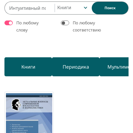
Книги
Поиск
По любому
По любому
слову
соответствию
Книги
Периодика
Мультиме