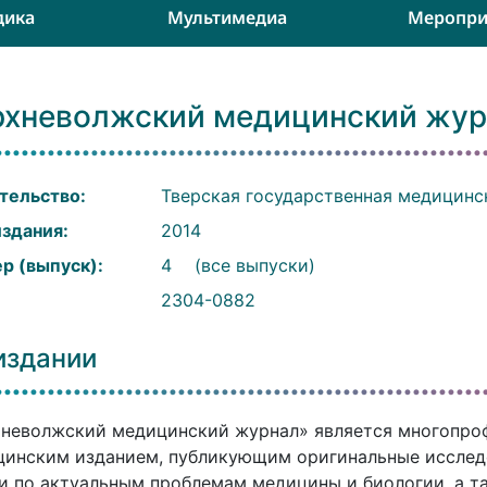
дика
Мультимедиа
Меропри
рхневолжский медицинский жур
тельство:
Тверская государственная медицинс
издания:
2014
р (выпуск):
4
(все выпуски)
:
2304-0882
издании
хневолжский медицинский журнал» является многопр
инским изданием, публикующим оригинальные исслед
и по актуальным проблемам медицины и биологии, а та