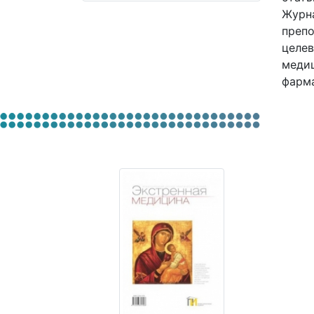
Журна
препо
целев
медиц
фарма