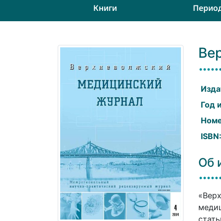
Книги
Перио
Ве
Изда
Год 
Номе
ISBN
Об 
«Вер
медиц
стать