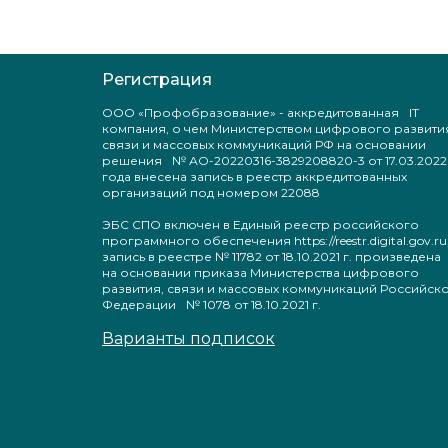
Регистрация
ООО «Профобразование» - аккредитованная IT
компания, о чем Министерством цифрового развити
связи и массовых коммуникаций РФ на основании
решения № АО-20220316-3829208820-3 от 17.03.2022
года внесена запись в реестр аккредитованных
организаций под номером 22088
ЭБС СПО включен в Единый реестр российского
программного обеспечения https://reestr.digital.gov.ru
запись в реестре № 11782 от 18.10.2021 г. произведен
на основании приказа Министерства цифрового
развития, связи и массовых коммуникаций Российск
Федерации № 1078 от 18.10.2021 г.
Варианты подписок