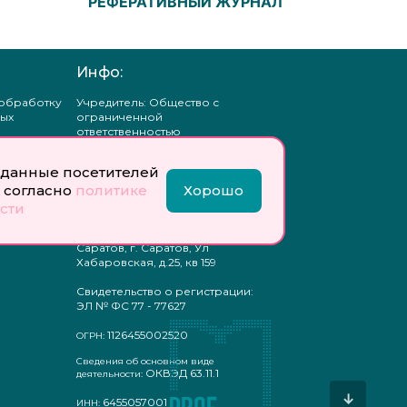
РЕФЕРАТИВНЫЙ ЖУРНАЛ
Инфо:
 обработку
Учредитель: Общество с
ых
ограниченной
ответственностью
«Профобразование»
данные посетителей
ти
Главный редактор: Богатырева
 согласно
политике
Хорошо
те
Е. А.
ых
сти
отку
Юр. адрес: 410033,
ых
Саратовская область, г.о.
Саратов, г. Саратов, Ул
Хабаровская, д.25, кв 159
Свидетельство о регистрации:
ЭЛ № ФС 77 - 77627
1126455002520
ОГРН:
Сведения об основном виде
ОКВЭД 63.11.1
деятельности:
↓
6455057001
ИНН: