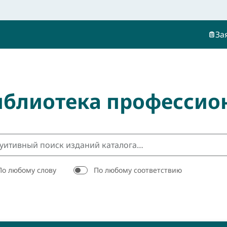
За
иблиотека профессио
По любому слову
По любому соответствию