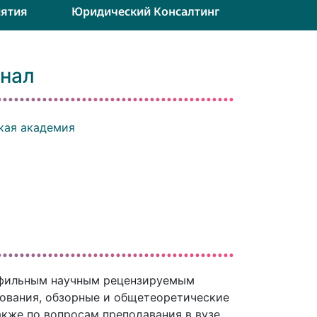
ятия
Юридический Консалтинг
нал
кая академия
офильным научным рецензируемым
ования, обзорные и общетеоретические
кже по вопросам преподавания в вузе.