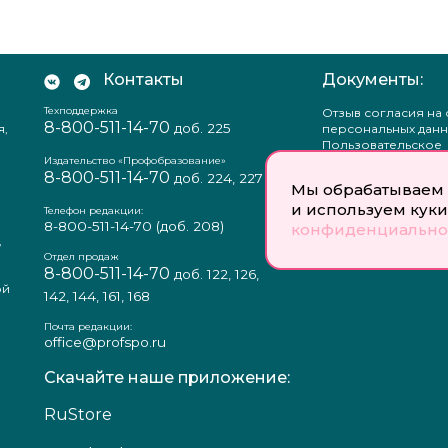
Контакты
Документы:
Техподдержка
Отзыв согласия на
8-800-511-14-70
доб. 225
я,
персональных данн
Пользовательское
соглашение
Издательство «Профобразование»
8-800-511-14-70
Политика
доб. 224, 227
Мы обрабатываем 
конфиденциальнос
и используем куки
Положение о защи
Телефон редакции:
персональных данн
8-800-511-14-70
(доб. 208)
конфиденциально
,
Согласие на обраб
а
персональных данн
Отдел продаж
8-800-511-14-70
доб. 122, 126,
ой
142, 144, 161, 168
Почта редакции:
office@profspo.ru
Скачайте наше приложение:
RuStore