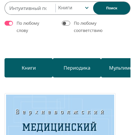
Книги
Поиск
По любому
По любому
слову
соответствию
Книги
Периодика
Мультиме