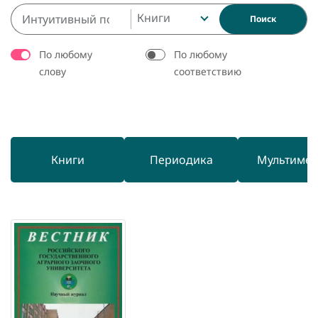
Книги
Поиск
По любому
По любому
слову
соответствию
Книги
Периодика
Мультиме