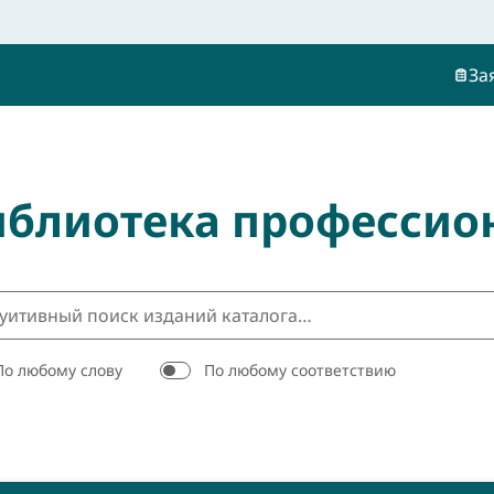
За
иблиотека профессио
По любому слову
По любому соответствию