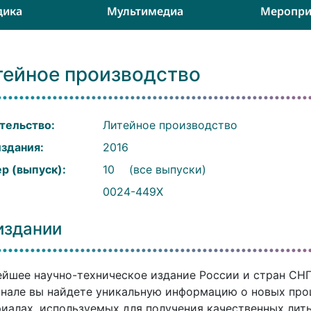
дика
Мультимедиа
Меропри
тейное производство
тельство:
Литейное производство
издания:
2016
р (выпуск):
10
(все выпуски)
:
0024-449X
издании
йшее научно-техническое издание России и стран СНГ. 
нале вы найдете уникальную информацию о новых проц
иалах, используемых для получения качественных литы