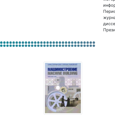
инфор
Перио
журна
диссе
Прези