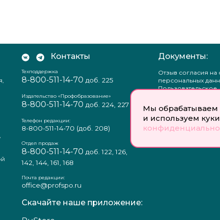
Контакты
Документы:
Техподдержка
Отзыв согласия на
8-800-511-14-70
доб. 225
я,
персональных данн
Пользовательское
соглашение
Издательство «Профобразование»
8-800-511-14-70
Политика
доб. 224, 227
Мы обрабатываем 
конфиденциальнос
и используем куки
Положение о защи
Телефон редакции:
конфиденциально
персональных данн
8-800-511-14-70
(доб. 208)
,
Согласие на обраб
а
персональных данн
Отдел продаж
8-800-511-14-70
доб. 122, 126,
ой
142, 144, 161, 168
Почта редакции:
office@profspo.ru
Скачайте наше приложение: