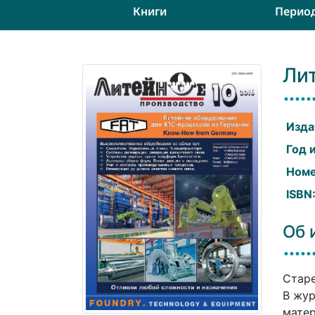
Книги
Перио
Ли
Изда
Год 
Номе
ISBN
Об 
Старе
В жур
матер