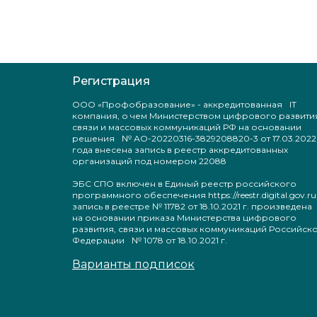
Регистрация
ООО «Профобразование» - аккредитованная IT
компания, о чем Министерством цифрового развити
связи и массовых коммуникаций РФ на основании
решения № АО-20220316-3829208820-3 от 17.03.2022
года внесена запись в реестр аккредитованных
организаций под номером 22088
ЭБС СПО включен в Единый реестр российского
программного обеспечения https://reestr.digital.gov.ru
запись в реестре № 11782 от 18.10.2021 г. произведен
на основании приказа Министерства цифрового
развития, связи и массовых коммуникаций Российск
Федерации № 1078 от 18.10.2021 г.
Варианты подписок