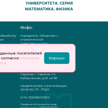
УНИВЕРСИТЕТА. СЕРИЯ
МАТЕМАТИКА. ФИЗИКА
Инфо:
 обработку
Учредитель: Общество с
ых
ограниченной
ответственностью
«Профобразование»
данные посетителей
ти
Главный редактор: Богатырева
 согласно
политике
Хорошо
те
Е. А.
сти
ых
отку
Юр. адрес: 410033,
ых
Саратовская область, г.о.
Саратов, г. Саратов, Ул
Хабаровская, д.25, кв 159
Свидетельство о регистрации:
ЭЛ № ФС 77 - 77627
1126455002520
ОГРН:
Сведения об основном виде
ОКВЭД 63.11.1
деятельности: