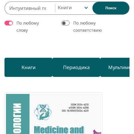
Книги
Поиск
По любому
По любому
слову
соответствию
Книги
Периодика
Мультиме