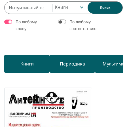
Книги
Поиск
По любому
По любому
слову
соответствию
Книги
Периодика
Мультиме