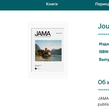
Книги
Перио
Jou
Изда
ISBN
Выпу
Об 
JAMA,
publis