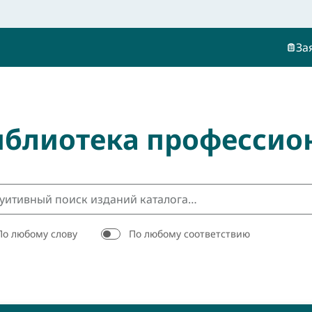
За
иблиотека профессио
По любому слову
По любому соответствию