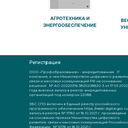
АГРОТЕХНИКА И
ВЕ
ЭНЕРГООБЕСПЕЧЕНИЕ
УН
Регистрация
ООО «Профобразование» - аккредитованная IT
компания, о чем Министерством цифрового развити
связи и массовых коммуникаций РФ на основании
решения № АО-20220316-3829208820-3 от 17.03.2022
года внесена запись в реестр аккредитованных
организаций под номером 22088
ЭБС СПО включен в Единый реестр российского
программного обеспечения https://reestr.digital.gov.ru
запись в реестре № 11782 от 18.10.2021 г. произведен
на основании приказа Министерства цифрового
развития, связи и массовых коммуникаций Российск
Федерации № 1078 от 18.10.2021 г.