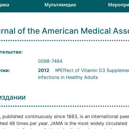
дика
Мультимедиа
Меропри
rnal of the American Medical Ass
тельство:
:
0098-7484
ски:
2012
№Effect of Vitamin D3 Supplemen
Infections in Healthy Adults
издании
 published continuously since 1883, is an international pee
hed 48 times per year. JAMA is the most widely circulated m