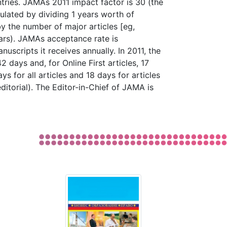
untries. JAMAs 2011 impact factor is 30 (the
culated by dividing 1 years worth of
 by the number of major articles [eg,
ears). JAMAs acceptance rate is
uscripts it receives annually. In 2011, the
 days and, for Online First articles, 17
 for all articles and 18 days for articles
ditorial). The Editor-in-Chief of JAMA is