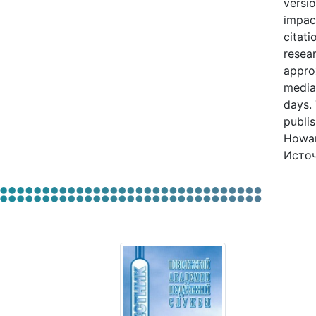
versio
impact
citati
resear
approx
median
days. 
publis
Howar
Источ