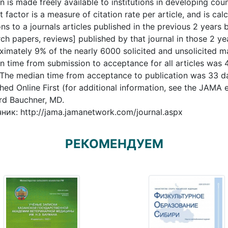
n is made freely available to institutions in developing co
 factor is a measure of citation rate per article, and is cal
ons to a journals articles published in the previous 2 years
ch papers, reviews] published by that journal in those 2 y
imately 9% of the nearly 6000 solicited and unsolicited man
 time from submission to acceptance for all articles was 42
The median time from acceptance to publication was 33 days
hed Online First (for additional information, see the JAMA e
d Bauchner, MD.
ник: http://jama.jamanetwork.com/journal.aspx
РЕКОМЕНДУЕМ