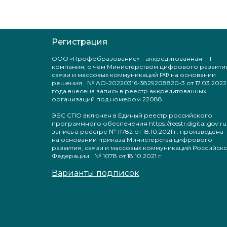
Регистрация
ООО «Профобразование» - аккредитованная IT
компания, о чем Министерством цифрового развити
связи и массовых коммуникаций РФ на основании
решения № АО-20220316-3829208820-3 от 17.03.2022
года внесена запись в реестр аккредитованных
организаций под номером 22088
ЭБС СПО включен в Единый реестр российского
программного обеспечения https://reestr.digital.gov.ru
запись в реестре № 11782 от 18.10.2021 г. произведен
на основании приказа Министерства цифрового
развития, связи и массовых коммуникаций Российск
Федерации № 1078 от 18.10.2021 г.
Варианты подписок