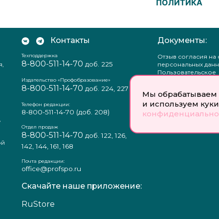
ПОЛИТИКА
Контакты
Документы:
Техподдержка
Отзыв согласия на
8-800-511-14-70
доб. 225
я,
персональных данн
Пользовательское
соглашение
Издательство «Профобразование»
8-800-511-14-70
Политика
доб. 224, 227
Мы обрабатываем 
конфиденциальнос
и используем куки
Положение о защи
Телефон редакции:
персональных данн
8-800-511-14-70
(доб. 208)
конфиденциально
,
Согласие на обраб
а
персональных данн
Отдел продаж
8-800-511-14-70
доб. 122, 126,
ой
142, 144, 161, 168
Почта редакции:
office@profspo.ru
Скачайте наше приложение:
RuStore