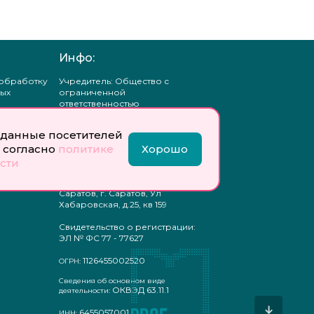
Инфо:
 обработку
Учредитель: Общество с
ых
ограниченной
ответственностью
«Профобразование»
данные посетителей
ти
Главный редактор: Богатырева
 согласно
политике
Хорошо
те
Е. А.
ых
сти
отку
Юр. адрес: 410033,
ых
Саратовская область, г.о.
Саратов, г. Саратов, Ул
Хабаровская, д.25, кв 159
Свидетельство о регистрации:
ЭЛ № ФС 77 - 77627
1126455002520
ОГРН:
Сведения об основном виде
ОКВЭД 63.11.1
деятельности:
↓
6455057001
ИНН: