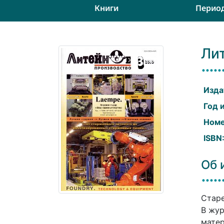
Книги
Перио
Ли
Изда
Год 
Номе
ISBN
Об 
Старе
В жур
матер