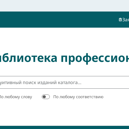
За
иблиотека профессио
По любому слову
По любому соответствию