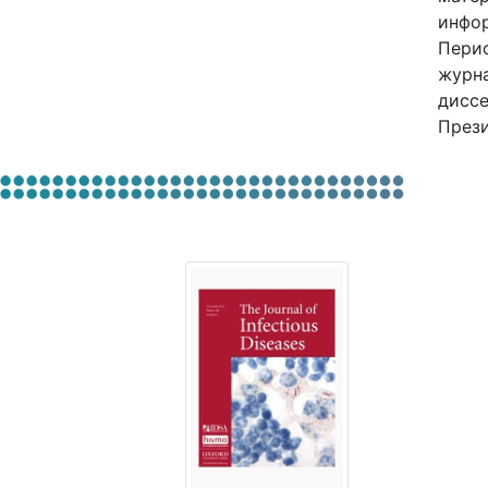
инфор
Перио
журна
диссе
Прези