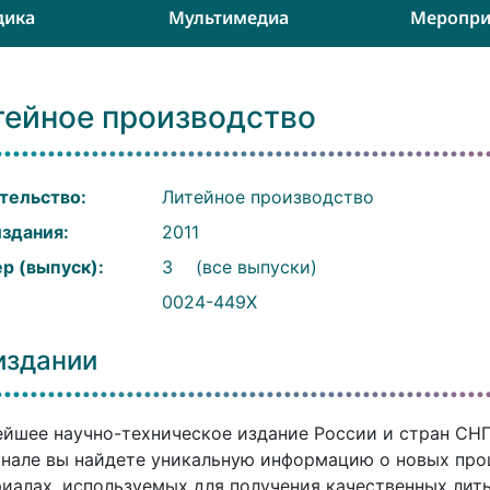
дика
Мультимедиа
Меропри
тейное производство
тельство:
Литейное производство
издания:
2011
р (выпуск):
3
(все выпуски)
:
0024-449X
издании
йшее научно-техническое издание России и стран СНГ. 
нале вы найдете уникальную информацию о новых проц
иалах, используемых для получения качественных литы