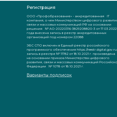
Регистрация
ООО «Профобразование» - аккредитованная IT
компания, о чем Министерством цифрового развити
связи и массовых коммуникаций РФ на основании
решения № АО-20220316-3829208820-3 от 17.03.2022
года внесена запись в реестр аккредитованных
организаций под номером 22088
ЭБС СПО включен в Единый реестр российского
программного обеспечения https://reestr.digital.gov.ru
запись в реестре № 11782 от 18.10.2021 г. произведен
на основании приказа Министерства цифрового
развития, связи и массовых коммуникаций Российск
Федерации № 1078 от 18.10.2021 г.
Варианты подписок