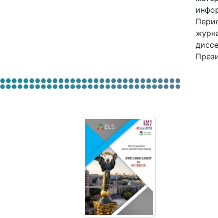
инфор
Перио
журна
диссе
Прези