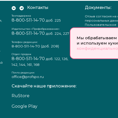
Контакты
Документы:
Техподдержка
Отзыв согласия на
8-800-511-14-70
доб. 225
я,
персональных данн
Пользовательское
соглашение
Издательство «Профобразование»
8-800-511-14-70
Политика
доб. 224, 227
Мы обрабатываем 
конфиденциальнос
Положение о защи
Телефон редакции:
и используем куки
персональных данн
8-800-511-14-70
(доб. 208)
конфиденциально
,
Согласие на обраб
а
персональных данн
Отдел продаж
8-800-511-14-70
доб. 122, 126,
ой
142, 144, 161, 168
Почта редакции:
office@profspo.ru
Скачайте наше приложение:
RuStore
Google Play