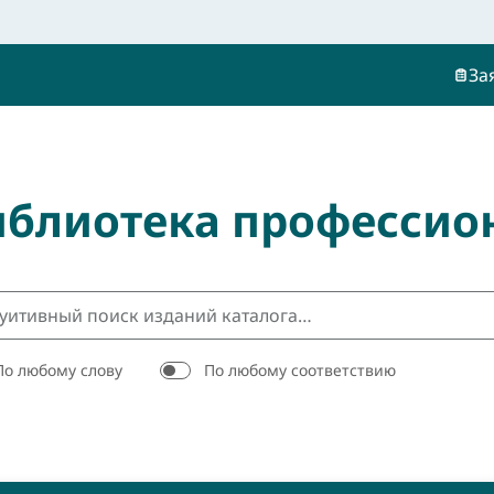
За
иблиотека профессио
По любому слову
По любому соответствию