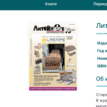
Книги
Перио
Ли
Изда
Год 
Номе
ISBN
Об 
Старе
В жур
матер