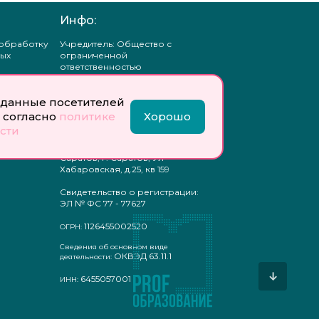
Инфо:
 обработку
Учредитель: Общество с
ых
ограниченной
ответственностью
«Профобразование»
данные посетителей
ти
Главный редактор: Богатырева
те
Е. А.
 согласно
политике
Хорошо
ых
сти
отку
Юр. адрес: 410033,
ых
Саратовская область, г.о.
Саратов, г. Саратов, Ул
Хабаровская, д.25, кв 159
Свидетельство о регистрации:
ЭЛ № ФС 77 - 77627
1126455002520
ОГРН:
Сведения об основном виде
ОКВЭД 63.11.1
деятельности:
↓
6455057001
ИНН: