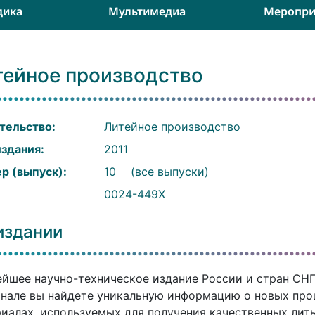
дика
Мультимедиа
Меропри
тейное производство
тельство:
Литейное производство
издания:
2011
р (выпуск):
10
(все выпуски)
:
0024-449X
издании
йшее научно-техническое издание России и стран СНГ. 
нале вы найдете уникальную информацию о новых проц
иалах, используемых для получения качественных литы