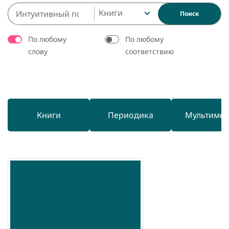
Книги
Поиск
По любому
По любому
слову
соответствию
Книги
Периодика
Мультиме