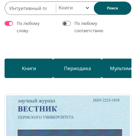
Книги
Поиск
По любому
По любому
слову
соответствию
Книги
Периодика
Мультиме